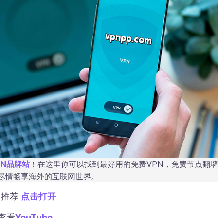
PN品牌站
！在这里你可以找到最好用的免费VPN，免费节点翻
尽情畅享海外的互联网世界。
场推荐
点击打开
查看
YouTube