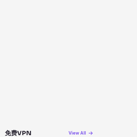
免费VPN
View AII