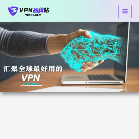
跳
Main
至
Men
内
容