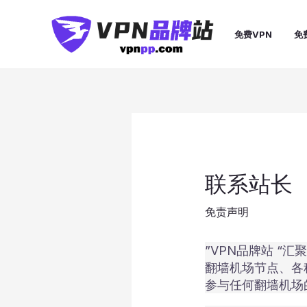
跳
至
免费VPN
免
内
容
联系站长
免责声明
”VPN品牌站 “
翻墙机场节点、各
参与任何翻墙机场