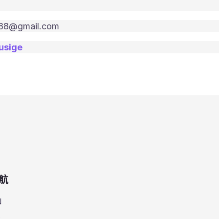
88@gmail.com
usige
航
N
点